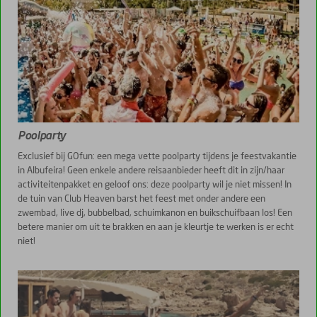
Poolparty
Exclusief bij GOfun: een mega vette poolparty tijdens je feestvakantie
in Albufeira! Geen enkele andere reisaanbieder heeft dit in zijn/haar
activiteitenpakket en geloof ons: deze poolparty wil je niet missen! In
de tuin van Club Heaven barst het feest met onder andere een
zwembad, live dj, bubbelbad, schuimkanon en buikschuifbaan los! Een
betere manier om uit te brakken en aan je kleurtje te werken is er echt
niet!