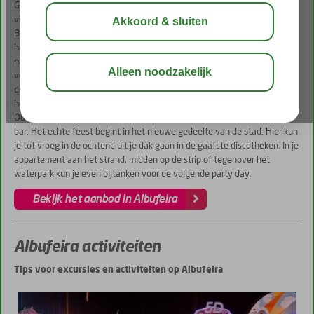
Genoeg activiteiten in Albufeira, het is hier dag en nacht gezellig! Je
vindt in Albufeira alles en iedereen heeft de vakantie van zijn leven.
Begin je dag met het werken aan je kleurtje op het brede strand en als
het te warm wordt neem je gewoon een verfrissende duik in zee. Er is
natuurlijk ook genoeg te doen en te zien. Wat dacht je van een super
vette jeepsafari waarbij je het binnenland en de kustlijn bezoekt of spot
dolfijnen tijdens een relaxed boottripje. In de avond laat je jezelf
helemaal gaan in de gezellige kroegen, clubs en bars in de barstreet. In
Oud-Albufeira begin je de avond rustig met een cocktail in een gezellige
bar. Het echte feest begint in het nieuwe gedeelte van de stad. Hier kun
je tot vroeg in de ochtend uit je dak gaan in de gaafste discotheken. In je
appartement aan het strand, midden op de strip of tegenover het
waterpark kun je even bijtanken voor de volgende party day.
Bekijk het aanbod in Albufeira
Albufeira activiteiten
Tips voor excursies en activiteiten op Albufeira