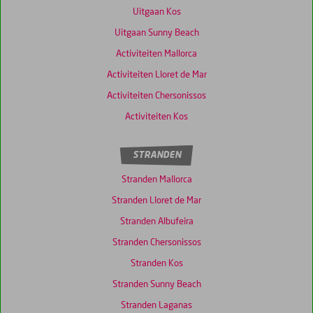
Uitgaan Kos
Uitgaan Sunny Beach
Activiteiten Mallorca
Activiteiten Lloret de Mar
Activiteiten Chersonissos
Activiteiten Kos
STRANDEN
Stranden Mallorca
Stranden Lloret de Mar
Stranden Albufeira
Stranden Chersonissos
Stranden Kos
Stranden Sunny Beach
Stranden Laganas