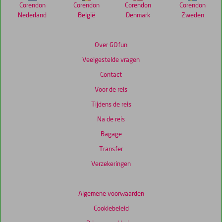
Corendon
Corendon
Corendon
Corendon
Nederland
België
Denmark
Zweden
Over GOfun
Veelgestelde vragen
Contact
Voor de reis
Tijdens de reis
Na de reis
Bagage
Transfer
Verzekeringen
Algemene voorwaarden
Cookiebeleid