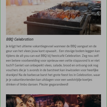
BBQ Celebration
Je krijgt het ultieme vakantiegevoel wanneer de BBQ aangaat en de
geur van het vlees jouw kant opwaait… Een stevige bodem leggen kan
tijdens de all-you-can-eat BBQ bij feestcafé Celebration. Zeg nou zelf:
een betere voorbereiding voor opnieuw een vette stapavond is er niet
toch?! Geniet van onbeperkt vlees, salade, brood en ontvang ook nog
vouchers die je ‘s avonds in de barstreet kan inwisselen voor heerlijke
drankjes! Na de barbecue barst het grote feest los in Celebration, waar
je je vakantievrienden kan uitdagen voor een wedstrijdje koetjes
drinken of limbo dansen. Plezier gegarandeerd!