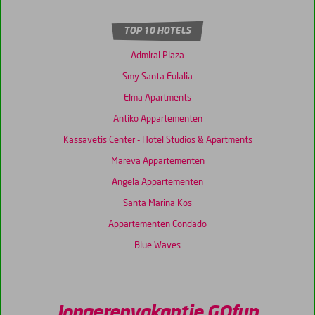
TOP 10 HOTELS
Admiral Plaza
Smy Santa Eulalia
Elma Apartments
Antiko Appartementen
Kassavetis Center - Hotel Studios & Apartments
Mareva Appartementen
Angela Appartementen
Santa Marina Kos
Appartementen Condado
Blue Waves
Jongerenvakantie GOfun