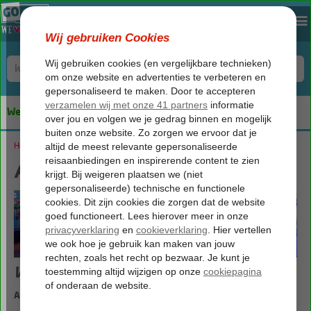
We keep you safe!
Home
Activiteiten Albufeira
Activiteiten Albufeira
Wat te doen in Albufeira?
Activiteiten en excursies Albufeira