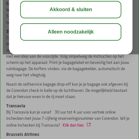
Corendon (Dutch) Airlines
Wanneer je met Corendon (Dutch) Airlines vliegt, kun je vanaf 48 uur tot
5 uur voor vertrek online inchecken en je boardingpass uitprinten via de
website
www.fly.corendon.com
.
Selfservice bagage drop-off Schiphol Amsterdam Airport
Corendon automatiseert het inchecken van bagage. Ideaal als je online
bent ingecheckt! Wanneer je bagage meeneemt, lever je deze in bij de
selfservice bagage drop-off punten. Hier vind je grote, witte machines
met een klep aan de voorzijde. Volg simpelweg de instructies op het
scherm op het apparaat. Print je bagagelabel en bevestig het aan jouw
ruimbagage. De koffers vinden, via de bagagekelder, automatisch de
weg naar het vliegtuig.
Naast de selfservice bagage drop-off kun je je bagage ook afgeven bij
de Corendon check-in balie op de luchthaven. De mogelijkheid bestaat
dat je hiervoor even in de rij moet staan.
Transavia
Bij Transavia kun je vanaf 30 uur tot 4 uur voor vertrek online
inchecken met jouw 7-cijferig reserveringsnummer van Corendon. Wil je
online inchecken bij Transavia?
Klik dan hier.
Brussels Airlines