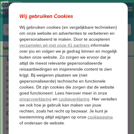
We keep you safe!
Vluchttijden
De gepubliceerde vluchttijden zijn niet altijd de definitieve vluchttijden.
Ze kunnen wijzigen tot twee weken voor vertrek. De vlucht kan iets
eerder of later vertrekken maar een ochtendvlucht kan ook een
avondvlucht worden of andersom. Dit hoort bij een chartervlucht, als
onderdeel van een pakketreis. Als reisorganisatie kunnen wij hierdoor
een zo efficiënt mogelijke vluchtplanning maken en zo houden wij de
prijzen van onze pakketreizen zo laag mogelijk.
Online inchecken
De meeste luchtvaartmaatschappijen bieden de mogelijkheid om online
in te checken.