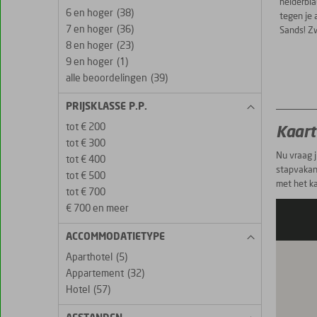
helderbl
6 en hoger
(38)
tegen je 
7 en hoger
(36)
Sands! Z
8 en hoger
(23)
9 en hoger
(1)
alle beoordelingen
(39)
PRIJSKLASSE P.P.
tot € 200
Kaart
tot € 300
Nu vraag j
tot € 400
stapvakant
tot € 500
met het ka
tot € 700
€ 700 en meer
ACCOMMODATIETYPE
Aparthotel
(5)
Appartement
(32)
Hotel
(57)