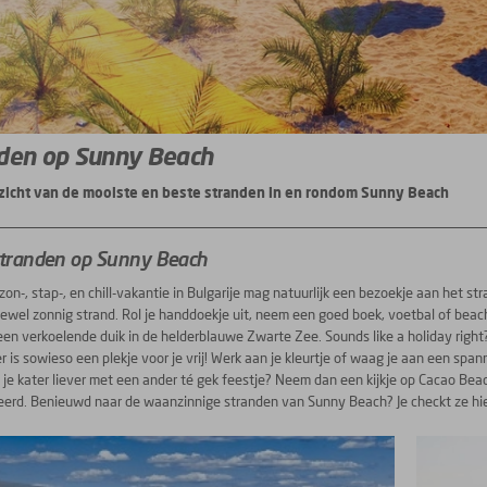
den op Sunny Beach
zicht van de mooiste en beste stranden in en rondom Sunny Beach
stranden op Sunny Beach
 zon-, stap-, en chill-vakantie in Bulgarije mag natuurlijk een bezoekje aan het s
ewel zonnig strand. Rol je handdoekje uit, neem een goed boek, voetbal of beachb
een verkoelende duik in de helderblauwe Zwarte Zee. Sounds like a holiday right
er is sowieso een plekje voor je vrij! Werk aan je kleurtje of waag je aan een s
 je kater liever met een ander té gek feestje? Neem dan een kijkje op Cacao Be
eerd. Benieuwd naar de waanzinnige stranden van Sunny Beach? Je checkt ze hie