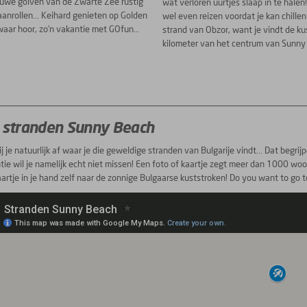
auwe golven van de Zwarte Zee rustig
wat verloren uurtjes slaap in te halen
aanrollen... Keihard genieten op Golden
wel even reizen voordat je kan chillen
waar hoor, zo’n vakantie met GOfun…
strand van Obzor, want je vindt de ku
kilometer van het centrum van Sunny
 stranden Sunny Beach
ij je natuurlijk af waar je die geweldige stranden van Bulgarije vindt... Dat begri
ie wil je namelijk echt niet missen! Een foto of kaartje zegt meer dan 1000 wo
artje in je hand zelf naar de zonnige Bulgaarse kuststroken! Do you want to go 