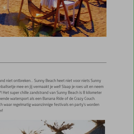
trand niet ontbreken... Sunny Beach heet niet voor niets Sunny
allsetje mee en jij vermaakt je wel! Slaap je roes uit en neem
?! Het super chille zandstrand van Sunny Beach is 8 kilometer
pannende watersport als een Banana Ride of de Crazy Couch.
ach waar regelmatig waanzinnige festivals en party’s worden
r!