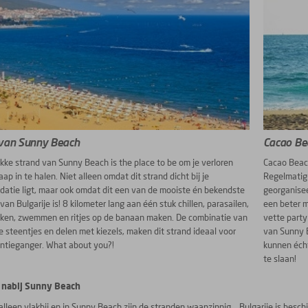
 van Sunny Beach
Cacao Be
kke strand van Sunny Beach is the place to be om je verloren
Cacao Beach
aap in te halen. Niet alleen omdat dit strand dicht bij je
Regelmatig 
tie ligt, maar ook omdat dit een van de mooiste én bekendste
georganisee
van Bulgarije is! 8 kilometer lang aan één stuk chillen, parasailen,
een beter m
nken, zwemmen en ritjes op de banaan maken. De combinatie van
vette party
ne steentjes en delen met kiezels, maken dit strand ideaal voor
van Sunny B
ntieganger. What about you?!
kunnen éch
te slaan!
 nabij Sunny Beach
alleen vlakbij en in Sunny Beach zijn de stranden waanzinnig... Bulgarije is be