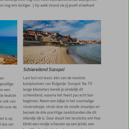
 iets lastiger. :) Op welk strand zie jij jezelf al keihard
Schiereiland Sozopol
Last but not least, één van de mooiste
een
kustplaatsen van Bulgarije: Sozopol. Na 70
gezellige
lange kilometers bereik je eindelijk dit
en een
schiereiland, waarna het feest pas echt kan
de leukste
beginnen. Neem een kijkje in het voormalige
ar ook van
vissersdorpje, struin door de smalle straatjes en
kt over de
bezoek de drie prachtige zandstranden die dit
eilandje rijk is. Daar draait het tenslotte om! Hoe
et is op
klinkt een rondje scheuren op een jetski, een
al dus om