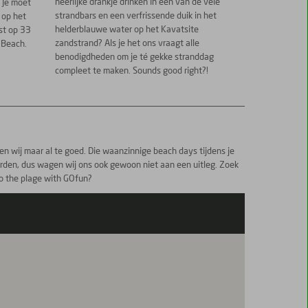
heerlijke drankje drinken in een van de vele
! Je moet
strandbars en een verfrissende duik in het
 op het
helderblauwe water op het Kavatsite
st op 33
zandstrand? Als je het ons vraagt alle
 Beach.
benodigdheden om je té gekke stranddag
compleet te maken. Sounds good right?!
jpen wij maar al te goed. Die waanzinnige beach days tijdens je
orden, dus wagen wij ons ook gewoon niet aan een uitleg. Zoek
to the plage with GOfun?