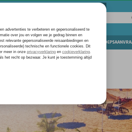
ITEITEN & UITGAAN
VAKANTIES
GROEPSAANVRA
randen Sunny Beach
nden Sunny Beach