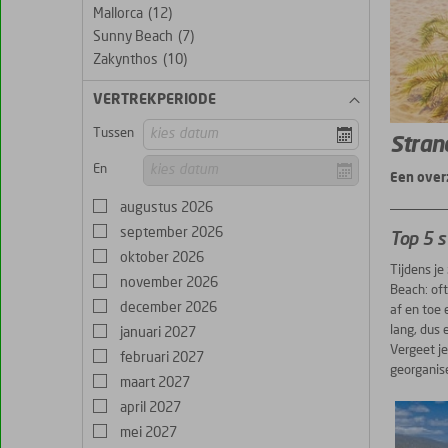
Mallorca
(12)
Sunny Beach
(7)
Zakynthos
(10)
VERTREKPERIODE
Tussen
Stran
En
Een over
augustus 2026
september 2026
Top 5 
oktober 2026
Tijdens je
november 2026
Beach: oft
december 2026
af en toe 
lang, dus 
januari 2027
Vergeet je
februari 2027
georganis
maart 2027
april 2027
mei 2027