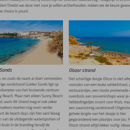
en! Omdat we deze niet voor je willen achterhouden, maken we de keuze gewoon nog
he choice is yours!
 Sands
Obzor strand
, en zoals de naam al doet vermoeden,
Het schattige dorpje Obzor is niet all
ige zandstrand Golden Sands ligt op
voorzien van een leuke winkelstraat, 
 kilometer van het bruisende centrum
restaurantjes, een mooie promenade 
y Beach. Maar niet alleen Sunny Beach
overdosis aan souvenirshops waar je 
nd, want dit strand mag er ook zeker
hebbedingetjes scoort voor thuis, ma
tzoekers moeten nog even verder
een waanzinnig zandstrand! Uitgestre
ant de beach days zijn hier aan! Waag
gehele lengte van het dorpje is hier
n van de uitdagende watersporten of
gegarandeerd een plaatjes voor jou. H
 bruin in de branding terwijl de
Obzor strand altijd lekker rustig: idea