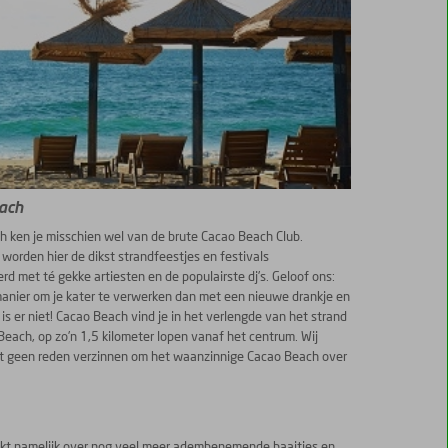
ach
 ken je misschien wel van de brute Cacao Beach Club.
worden hier de dikst strandfeestjes en festivals
rd met té gekke artiesten en de populairste dj’s. Geloof ons:
anier om je kater te verwerken dan met een nieuwe drankje en
 is er niet! Cacao Beach vind je in het verlengde van het strand
each, op zo’n 1,5 kilometer lopen vanaf het centrum. Wij
t geen reden verzinnen om het waanzinnige Cacao Beach over
schikt namelijk over nog veel meer adembenemende baaitjes en