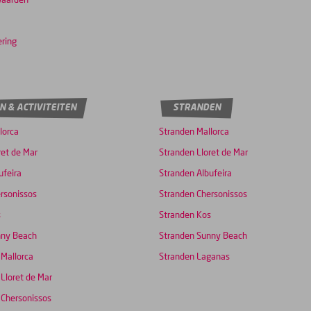
waarden
ering
N & ACTIVITEITEN
STRANDEN
lorca
Stranden Mallorca
ret de Mar
Stranden Lloret de Mar
ufeira
Stranden Albufeira
rsonissos
Stranden Chersonissos
s
Stranden Kos
nny Beach
Stranden Sunny Beach
 Mallorca
Stranden Laganas
 Lloret de Mar
 Chersonissos