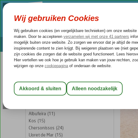
VILLA'S
BESTEMMINGEN
ACTIV
We keep you safe!
Partyfixers
Prijsmatch
REISGEZELSCHAP
Home
St
Kamer 1:
2 Personen
Stra
Wijzig Reisgezelschap
BESTEMMINGEN
Albufeira
(11)
Kos
(15)
Chersonissos
(24)
Lloret de Mar
(15)