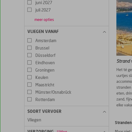
juni 2027
juli 2027
meer opties
augustus
september
oktober
2027
2027
2027
VLIEGEN VANAF
Amsterdam
Brussel
Düsseldorf
Strand
Eindhoven
Het té ge
Groningen
uurtjes sl
Keulen
accommoda
Maastricht
stranden 
Münster/Osnabrück
eten, dri
zand, fij
Rotterdam
elke vaka
SOORT VERVOER
Vliegen
Stranden
Maar niet 
VERZORGING