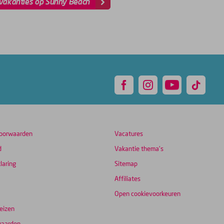
 vakanties op Sunny Beach
oorwaarden
Vacatures
d
Vakantie thema's
laring
Sitemap
Affiliates
Open cookievoorkeuren
eizen