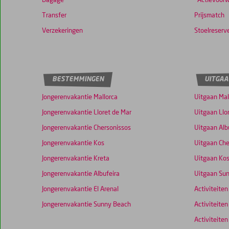
Bagage
*Actievoor
Transfer
Prijsmatch
Verzekeringen
Stoelreserv
BESTEMMINGEN
UITGAA
Jongerenvakantie Mallorca
Uitgaan Mal
Jongerenvakantie Lloret de Mar
Uitgaan Llo
Jongerenvakantie Chersonissos
Uitgaan Alb
Jongerenvakantie Kos
Uitgaan Che
Jongerenvakantie Kreta
Uitgaan Ko
Jongerenvakantie Albufeira
Uitgaan Su
Jongerenvakantie El Arenal
Activiteiten
Jongerenvakantie Sunny Beach
Activiteiten
Activiteiten