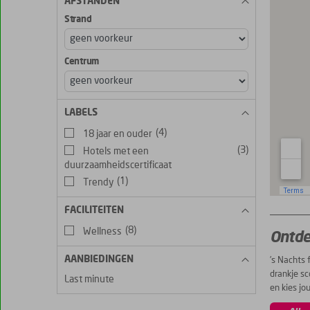
AFSTANDEN
Strand
Centrum
LABELS
(4)
18 jaar en ouder
(3)
Hotels met een
duurzaamheidscertificaat
(1)
Trendy
FACILITEITEN
(8)
Wellness
Ontde
AANBIEDINGEN
’s Nachts 
drankje sc
Last minute
en kies jo