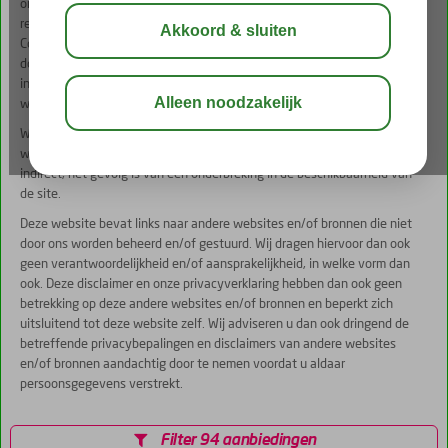
ons. Wij behouden het recht voor om zonder aankondiging of opgaaf van
redenen, aangeboden informatie te wijzigen en/of te verwijderen.
Corendon kan niet verantwoordelijk worden gehouden voor besluiten
door reizigers op basis van de door ons verstrekte informatie, indien die
informatie daar niet voor is bedoeld of op een onoordeelkundige wijze
worden gebruikt.
Wij kunnen geen garantie bieden betreffende de veiligheid van de
website, noch aansprakelijk gesteld worden voor de schade die, direct of
indirect, het gevolg is van een onderbreking in de beschikbaarheid van
de site.
Deze website bevat links naar andere websites en/of bronnen die niet
door ons worden beheerd en/of gestuurd. Wij dragen hiervoor dan ook
geen verantwoordelijkheid en/of aansprakelijkheid, in welke vorm dan
ook. Deze disclaimer en onze privacyverklaring hebben dan ook geen
betrekking op deze andere websites en/of bronnen en beperkt zich
uitsluitend tot deze website zelf. Wij adviseren u dan ook dringend de
betreffende privacybepalingen en disclaimers van andere websites
en/of bronnen aandachtig door te nemen voordat u aldaar
persoonsgegevens verstrekt.
Filter 94 aanbiedingen