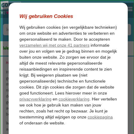
We keep you safe!
Home
Disclaimer
Hoewel bij de samenstelling van de inhoud van onze publicaties de
grootst mogelijke zorgvuldigheid wordt betracht, bestaat de
mogelijkheid dat bepaalde informatie (na verloop van tijd) verouderd of
niet (meer) correct is. Corendon aanvaardt geen aansprakelijkheid voor
de eventuele schade die zou kunnen voortvloeien uit het gebruik van
gegevens uit de door ons gecreëerde website(s), brochures, flyers,
advertenties en overige publicaties en kan geen garanties geven met
betrekking tot de aard en de inhoud daarvan.
Wij aanvaarden geen enkele aansprakelijkheid voor schade van welke
aard dan ook, ontstaan door inhoud van derden op de website(s) van