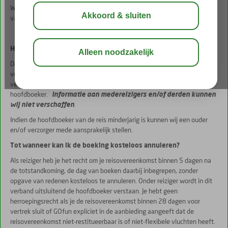
Wil je meer lezen over de consumentenvoorwaarden van de ANVR welke
van toepassing zijn op jouw reis?
Klik dan hier.
Hoofdelijk aansprakelijk
De persoon welke de reisovereenkomst afsluit, is hoofdelijk aansprakelijk
voor alle verplichtingen die uit de overeenkomst voortvloeien. Alle
verkeer, zowel de betalingen als eventuele wijzigingen verlopen via de
hoofdboeker.
Informatie aan medereizigers en/of derden kunnen
wij niet verschaffen
.
Indien de hoofdboeker van de reis minderjarig is kunnen wij een ouder
en/of verzorger mede aansprakelijk stellen.
Tot wanneer kan ik de boeking kosteloos annuleren?
Als reiziger heb je het recht om je reisovereenkomst binnen 5 dagen na
de totstandkoming, de dag van boeken daarbij inbegrepen, zonder
opgave van redenen kosteloos te annuleren. Onder reiziger wordt in dit
verband uitsluitend de hoofdboeker verstaan. Je hebt geen
herroepingsrecht als je de reisovereenkomst binnen 28 dagen voor
vertrek sluit of GOfun expliciet in de aanbieding aangeeft dat de
reisovereenkomst niet-restitueerbaar is of niet-flexibele vluchten heeft.