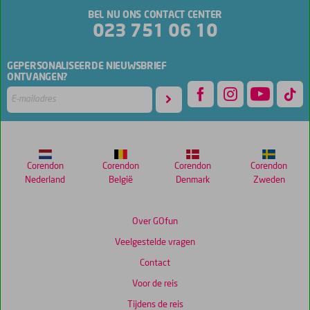
BEL NU ONS CONTACT CENTER
023 751 06 10
GEPERSONALISEERDE NIEUWSBRIEF
ONTVANGEN?
Corendon
Corendon
Corendon
Corendon
Nederland
België
Denmark
Zweden
Over GOfun
Veelgestelde vragen
Contact
Voor de reis
Tijdens de reis