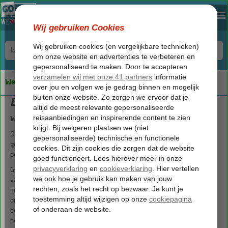
We keep you safe!
De boeking
Wanneer is mijn boeking definitief?
Op het moment dat je alle gegevens hebt doorgegeven en akkoord bent
gegaan met de voorwaarden, beschouwt GOfun dit als een definitieve
boeking.
GOfun gaat ervanuit dat je op de hoogte bent van de voorwaarden die
van toepassing zijn op de geboekte reis. De boeking wordt zo spoedig
mogelijk via mail bevestigd, deze dien je zelf te controleren op
onjuistheden. Tevens ben je zelf verantwoordelijk voor het opgeven van
de juiste adresgegevens. GOfun kan hier geen verantwoordelijkheid voor
nemen.