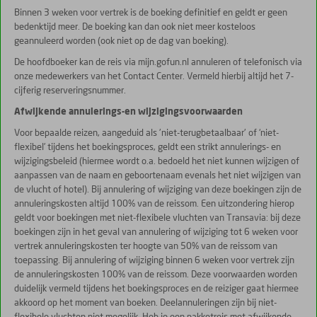
Binnen 3 weken voor vertrek is de boeking definitief en geldt er geen
bedenktijd meer. De boeking kan dan ook niet meer kosteloos
geannuleerd worden (ook niet op de dag van boeking).
De hoofdboeker kan de reis via mijn.gofun.nl annuleren of telefonisch via
onze medewerkers van het Contact Center. Vermeld hierbij altijd het 7-
cijferig reserveringsnummer.
Afwijkende annulerings-en wijzigingsvoorwaarden
Voor bepaalde reizen, aangeduid als 'niet-terugbetaalbaar' of ‘niet-
flexibel’ tijdens het boekingsproces, geldt een strikt annulerings- en
wijzigingsbeleid (hiermee wordt o.a. bedoeld het niet kunnen wijzigen of
aanpassen van de naam en geboortenaam evenals het niet wijzigen van
de vlucht of hotel). Bij annulering of wijziging van deze boekingen zijn de
annuleringskosten altijd 100% van de reissom. Een uitzondering hierop
geldt voor boekingen met niet-flexibele vluchten van Transavia: bij deze
boekingen zijn in het geval van annulering of wijziging tot 6 weken voor
vertrek annuleringskosten ter hoogte van 50% van de reissom van
toepassing. Bij annulering of wijziging binnen 6 weken voor vertrek zijn
de annuleringskosten 100% van de reissom. Deze voorwaarden worden
duidelijk vermeld tijdens het boekingsproces en de reiziger gaat hiermee
akkoord op het moment van boeken. Deelannuleringen zijn bij niet-