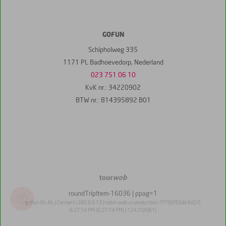
GOFUN
Schipholweg 335
1171 PL Badhoevedorp, Nederland
023 751 06 10
KvK nr.: 34220902
BTW nr.: 814395892 B01
TourWeb
©
roundTripItem-16036
| ppag=1
NetMatch
gofun-NL-NL | Content | 380.0.0.13 | netm-web-ui-production-7f756f55dd-8d2r5
6:27:14 PM (6:27:14 PM) | 124 (105|61)