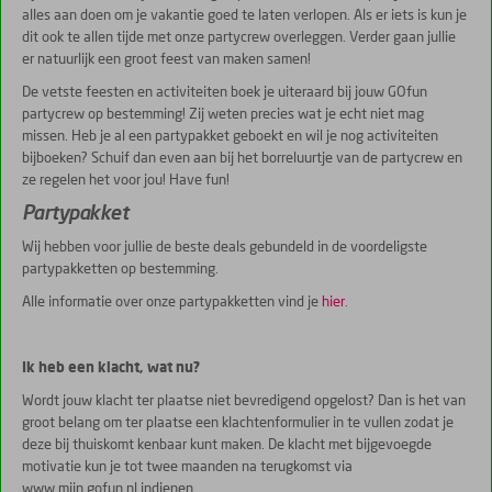
alles aan doen om je vakantie goed te laten verlopen. Als er iets is kun je
dit ook te allen tijde met onze partycrew overleggen. Verder gaan jullie
er natuurlijk een groot feest van maken samen!
De vetste feesten en activiteiten boek je uiteraard bij jouw GOfun
partycrew op bestemming! Zij weten precies wat je echt niet mag
missen. Heb je al een partypakket geboekt en wil je nog activiteiten
bijboeken? Schuif dan even aan bij het borreluurtje van de partycrew en
ze regelen het voor jou! Have fun!
Partypakket
Wij hebben voor jullie de beste deals gebundeld in de voordeligste
partypakketten op bestemming.
Alle informatie over onze partypakketten vind je
hier
.
Ik heb een klacht, wat nu?
Wordt jouw klacht ter plaatse niet bevredigend opgelost? Dan is het van
groot belang om ter plaatse een klachtenformulier in te vullen zodat je
deze bij thuiskomt kenbaar kunt maken. De klacht met bijgevoegde
motivatie kun je tot twee maanden na terugkomst via
www.mijn.gofun.nl indienen.