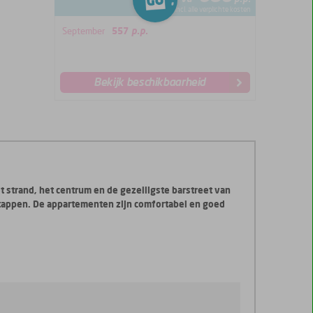
*incl. alle verplichte kosten
September
557
p.p.
Bekijk beschikbaarheid
 strand, het centrum en de gezelligste barstreet van
stappen. De appartementen zijn comfortabel en goed