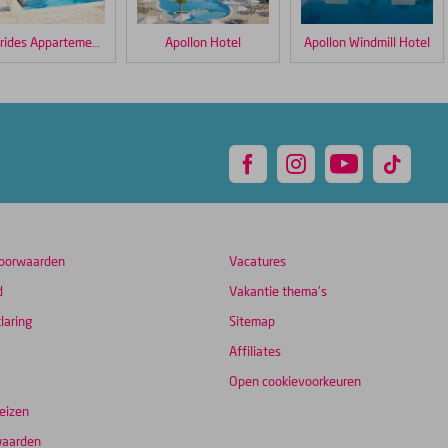
Esperides Appartementen
Apollon Hotel
Apollon Windmill Hotel
oorwaarden
Vacatures
d
Vakantie thema's
laring
Sitemap
Affiliates
Open cookievoorkeuren
eizen
waarden