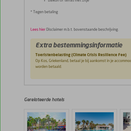
Balkon of terras met zitje
* Tegen betaling
Lees hier
Disclaimer m.b.t. bovenstaande beschrijving.
Extra bestemmingsinformatie
Toeristenbelasting (Climate Crisis Resilience Fee)
Op Kos, Griekenland, betaal je bij aankomst in je accommo
worden betaald.
De
scores
zijn
Gerelateerde hotels
door
onze
klanten
gegeven
na
hun