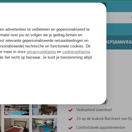
ITEITEN & UITGAAN
VAKANTIES
GROEPSAANVRA
Dicht bij het strand
Verkoelend zwembad
Zó op de leukste Barstreet van E
Comfortabele appartementen