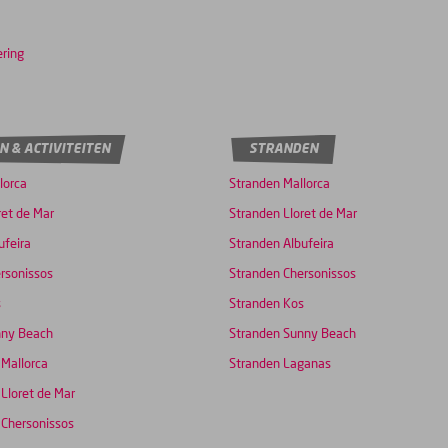
ering
N & ACTIVITEITEN
STRANDEN
lorca
Stranden Mallorca
ret de Mar
Stranden Lloret de Mar
ufeira
Stranden Albufeira
rsonissos
Stranden Chersonissos
s
Stranden Kos
nny Beach
Stranden Sunny Beach
 Mallorca
Stranden Laganas
 Lloret de Mar
 Chersonissos