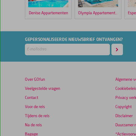
verblijf
in
Denise Appartementen
Olympia Appartementen
Michel
Apartments
Scores
GEPERSONALISEERDE NIEUWSBRIEF ONTVANGEN?
die
ouder
zijn
dan
48
maanden
Over GOfun
worden
Algemene v
niet
Veelgestelde vragen
Cookiebelei
meer
Contact
weergegeven
Privacy verk
om
Voor de reis
Copyright
de
Tijdens de reis
relevantie
Disclaimer
van
Na de reis
Duurzamer r
de
Bagage
getoonde
*Actievoor