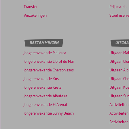
scores
Transfer
Prijsmatch
te
Verzekeringen
garanderen.
Stoelreserv
BESTEMMINGEN
UITGAA
Jongerenvakantie Mallorca
Uitgaan Mal
Jongerenvakantie Lloret de Mar
Uitgaan Llo
Jongerenvakantie Chersonissos
Uitgaan Alb
Jongerenvakantie Kos
Uitgaan Che
Jongerenvakantie Kreta
Uitgaan Ko
Jongerenvakantie Albufeira
Uitgaan Su
Jongerenvakantie El Arenal
Activiteiten
Jongerenvakantie Sunny Beach
Activiteiten
Activiteiten