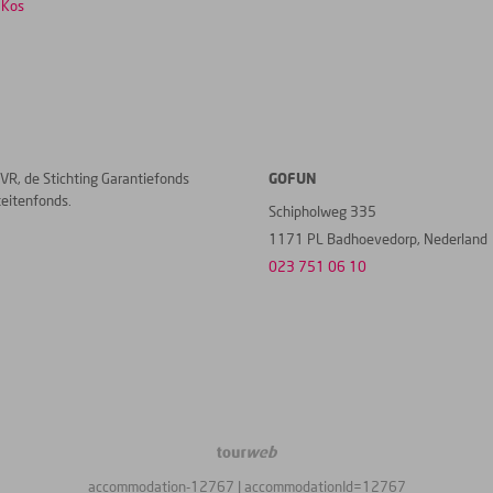
 Kos
VR, de Stichting Garantiefonds
GOFUN
teitenfonds.
Schipholweg 335
1171 PL Badhoevedorp, Nederland
023 751 06 10
TourWeb
©
accommodation-12767
| accommodationId=12767