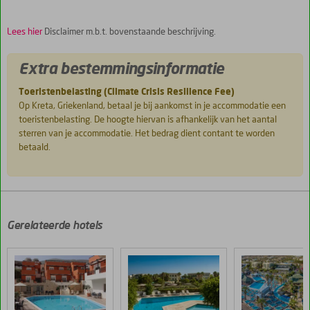
Lees hier
Disclaimer m.b.t. bovenstaande beschrijving.
Extra bestemmingsinformatie
Toeristenbelasting (Climate Crisis Resilience Fee)
Op Kreta, Griekenland, betaal je bij aankomst in je accommodatie een
toeristenbelasting. De hoogte hiervan is afhankelijk van het aantal
sterren van je accommodatie. Het bedrag dient contant te worden
betaald.
De
scores
zijn
door
Gerelateerde hotels
onze
klanten
gegeven
na
hun
verblijf