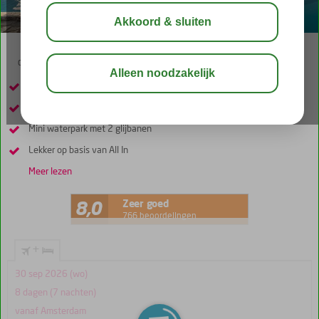
03:30
aug 29°
C
delen
bewaar
Op loopafstand van Cherso en het strand
Fijne kamers
Mini waterpark met 2 glijbanen
Lekker op basis van All In
Meer lezen
Zeer goed
8,0
766 beoordelingen
+
30 sep 2026 (wo)
8 dagen (7 nachten)
vanaf Amsterdam