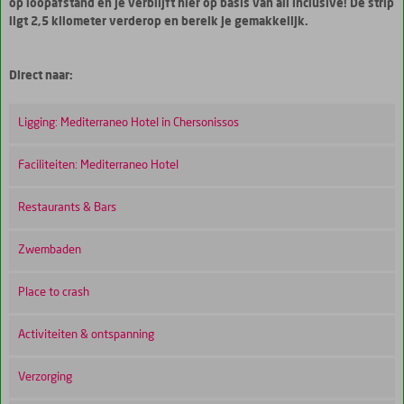
op loopafstand en je verblijft hier op basis van all inclusive! De strip
ligt 2,5 kilometer verderop en bereik je gemakkelijk.
Direct naar:
Ligging: Mediterraneo Hotel in Chersonissos
Faciliteiten: Mediterraneo Hotel
Restaurants & Bars
Zwembaden
Place to crash
Activiteiten & ontspanning
Verzorging