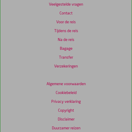
Veelgestelde vragen
te
garanderen.
Contact
Voor de reis
Totale
Tijdens de reis
score
Na de reis
Gebaseerd
op:
Bagage
766
Transfer
beoordelingen
Verzekeringen
Scoreverdeling
Algemene voorwaarden
Algemene indruk
8,0
Eten
7,5
Cookiebeleid
Ligging
7,9
Kamers
7,1
Service
8,1
Wifi kwaliteit
6,2
Privacy verklaring
Prijs/kwaliteit
8,0
Copyright
Disclaimer
Duurzamer reizen