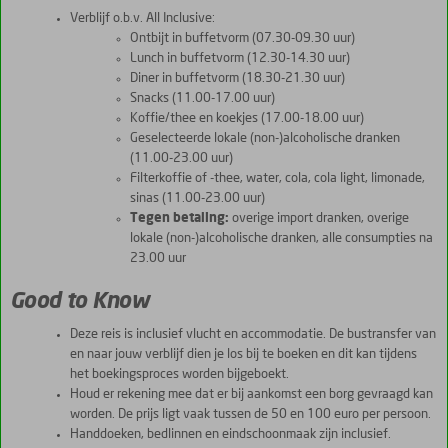
Verblijf o.b.v. All Inclusive:
Ontbijt in buffetvorm (07.30-09.30 uur)
Lunch in buffetvorm (12.30-14.30 uur)
Diner in buffetvorm (18.30-21.30 uur)
Snacks (11.00-17.00 uur)
Koffie/thee en koekjes (17.00-18.00 uur)
Geselecteerde lokale (non-)alcoholische dranken
(11.00-23.00 uur)
Filterkoffie of -thee, water, cola, cola light, limonade,
sinas (11.00-23.00 uur)
Tegen betaling:
overige import dranken, overige
lokale (non-)alcoholische dranken, alle consumpties na
23.00 uur
Good to Know
Deze reis is inclusief vlucht en accommodatie. De bustransfer van
en naar jouw verblijf dien je los bij te boeken en dit kan tijdens
het boekingsproces worden bijgeboekt.
Houd er rekening mee dat er bij aankomst een borg gevraagd kan
worden. De prijs ligt vaak tussen de 50 en 100 euro per persoon.
Handdoeken, bedlinnen en eindschoonmaak zijn inclusief.