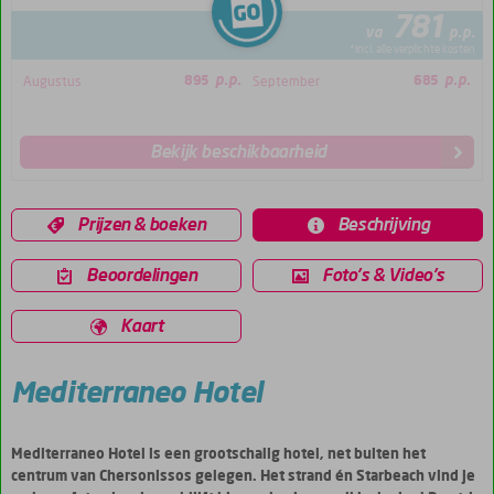
781
va
p.p.
*incl. alle verplichte kosten
p.p.
p.p.
Augustus
895
September
685
Bekijk beschikbaarheid
Prijzen & boeken
Beschrijving
Beoordelingen
Foto's & Video's
Kaart
Mediterraneo Hotel
Mediterraneo Hotel is een grootschalig hotel, net buiten het
centrum van Chersonissos gelegen. Het strand én Starbeach vind je