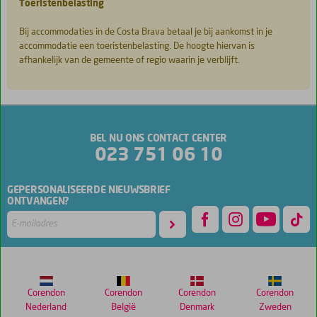
Toeristenbelasting
Bij accommodaties in de Costa Brava betaal je bij aankomst in je
accommodatie een toeristenbelasting. De hoogte hiervan is
afhankelijk van de gemeente of regio waarin je verblijft.
De
scores
zijn
BEL NU ONS CONTACT CENTER
door
023 751 06 10
onze
klanten
gegeven
GEPERSONALISEERDE NIEUWSBRIEF
na
ONTVANGEN?
hun
verblijf
in
Bingo
Lloret
de
Corendon
Corendon
Corendon
Corendon
Mar
Nederland
België
Denmark
Zweden