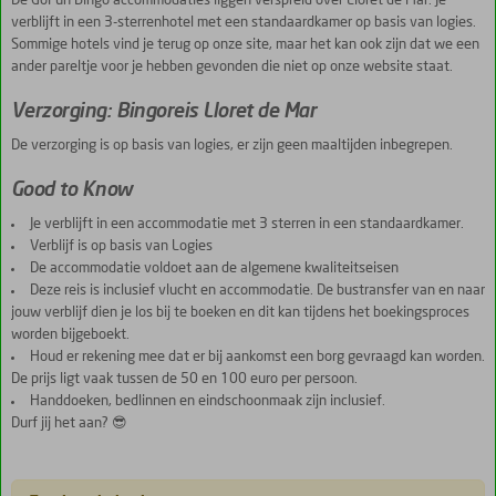
De GoFun Bingo accommodaties liggen verspreid over Lloret de Mar. Je
verblijft in een 3-sterrenhotel met een standaardkamer op basis van logies.
Sommige hotels vind je terug op onze site, maar het kan ook zijn dat we een
ander pareltje voor je hebben gevonden die niet op onze website staat.
Verzorging: Bingoreis Lloret de Mar
De verzorging is op basis van logies, er zijn geen maaltijden inbegrepen.
Good to Know
Je verblijft in een accommodatie met 3 sterren in een standaardkamer.
Verblijf is op basis van Logies
De accommodatie voldoet aan de algemene kwaliteitseisen
Deze reis is inclusief vlucht en accommodatie. De bustransfer van en naar
jouw verblijf dien je los bij te boeken en dit kan tijdens het boekingsproces
worden bijgeboekt.
Houd er rekening mee dat er bij aankomst een borg gevraagd kan worden.
De prijs ligt vaak tussen de 50 en 100 euro per persoon.
Handdoeken, bedlinnen en eindschoonmaak zijn inclusief.
Durf jij het aan? 😎