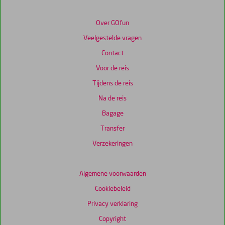
Scores
die
Over GOfun
ouder
Veelgestelde vragen
zijn
dan
Contact
48
Voor de reis
maanden
worden
Tijdens de reis
niet
Na de reis
meer
weergegeven
Bagage
om
Transfer
de
relevantie
Verzekeringen
van
de
getoonde
Algemene voorwaarden
scores
Cookiebeleid
te
garanderen.
Privacy verklaring
Copyright