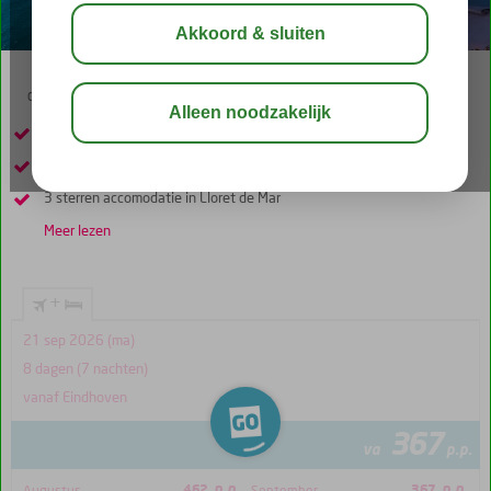
02:40
00:40
aug 28°
C
delen
bewaar
Laat je verrassen!
Verblijven op basis van Logies
3 sterren accomodatie in Lloret de Mar
Meer lezen
+
21 sep 2026 (ma)
8 dagen (7 nachten)
vanaf Eindhoven
367
va
p.p.
p.p.
p.p.