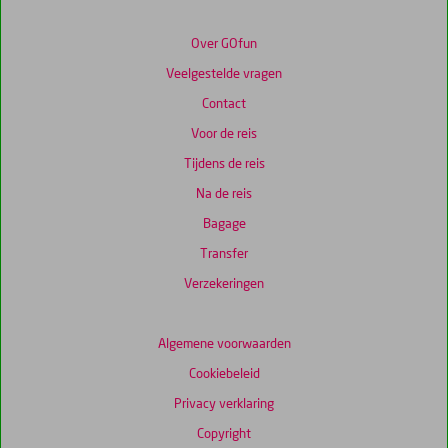
worden
niet
meer
Over GOfun
weergegeven
Veelgestelde vragen
om
de
Contact
relevantie
Voor de reis
van
de
Tijdens de reis
getoonde
Na de reis
scores
te
Bagage
garanderen.
Transfer
Verzekeringen
Algemene voorwaarden
Cookiebeleid
Privacy verklaring
Copyright