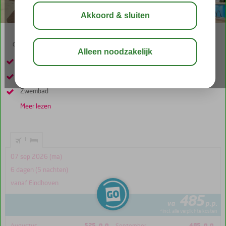
02:40
00:40
aug 28°
C
delen
bewaar
Achter de strip gelegen
Populair onder jongeren
Zwembad
Meer lezen
+
07 sep 2026 (ma)
6 dagen (5 nachten)
vanaf Eindhoven
485
va
p.p.
*incl. alle verplichte kosten
p.p.
p.p.