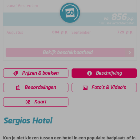
vanaf Amsterdam
856
va
p.p.
*incl. alle verplichte kosten
p.p.
p.p.
Augustus
804
September
729
Bekijk beschikbaarheid
Prijzen & boeken
Beschrijving
Beoordelingen
Foto's & Video's
Kaart
Sergios Hotel
Kun je niet kiezen tussen een hotel in een populaire badplaats of in