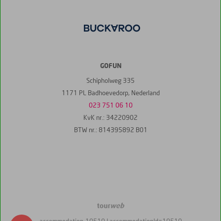
GOFUN
Schipholweg 335
1171 PL Badhoevedorp, Nederland
023 751 06 10
KvK nr.: 34220902
BTW nr.: 814395892 B01
TourWeb
©