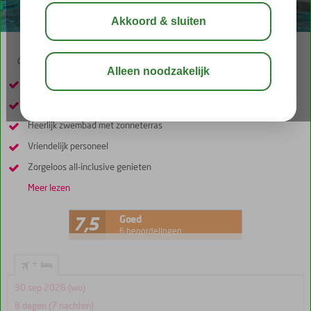
03:30
aug 29°
C
delen
bewaar
Op slechts 250 meter van het strand
Gelegen in het centrum van Chersonissos
Heerlijk zwembad met zonneterras
Vriendelijk personeel
Zorgeloos all-inclusive genieten
Meer lezen
Goed
7,5
6 beoordelingen
+
30 sep 2026 (wo)
8 dagen (7 nachten)