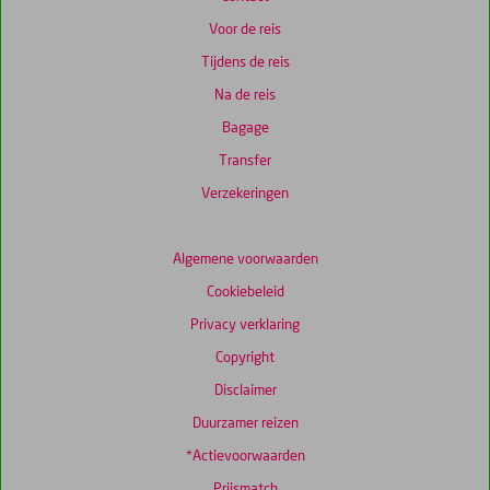
Voor de reis
Totale
Tijdens de reis
score
Na de reis
Gebaseerd
op:
Bagage
6
Transfer
beoordelingen
Verzekeringen
Scoreverdeling
Algemene voorwaarden
Algemene indruk
7,5
Eten
7,8
Cookiebeleid
Ligging
8,0
Kamers
6,7
Service
7,5
Wifi kwaliteit
7,7
Privacy verklaring
Prijs/kwaliteit
7,3
Copyright
Disclaimer
Duurzamer reizen
*Actievoorwaarden
Prijsmatch