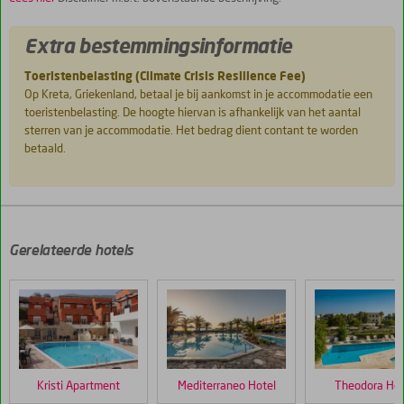
Extra bestemmingsinformatie
Toeristenbelasting (Climate Crisis Resilience Fee)
Op Kreta, Griekenland, betaal je bij aankomst in je accommodatie een
toeristenbelasting. De hoogte hiervan is afhankelijk van het aantal
sterren van je accommodatie. Het bedrag dient contant te worden
betaald.
De
scores
zijn
door
Gerelateerde hotels
onze
klanten
gegeven
na
hun
verblijf
in
Kristi Apartment
Mediterraneo Hotel
Theodora Hot
Sergios