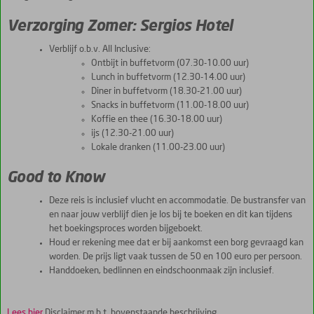
Verzorging Zomer: Sergios Hotel
Verblijf o.b.v. All Inclusive:
Ontbijt in buffetvorm (07.30-10.00 uur)
Lunch in buffetvorm (12.30-14.00 uur)
Diner in buffetvorm (18.30-21.00 uur)
Snacks in buffetvorm (11.00-18.00 uur)
Koffie en thee (16.30-18.00 uur)
ijs (12.30-21.00 uur)
Lokale dranken (11.00-23.00 uur)
Good to Know
Deze reis is inclusief vlucht en accommodatie. De bustransfer van
en naar jouw verblijf dien je los bij te boeken en dit kan tijdens
het boekingsproces worden bijgeboekt.
Houd er rekening mee dat er bij aankomst een borg gevraagd kan
worden. De prijs ligt vaak tussen de 50 en 100 euro per persoon.
Handdoeken, bedlinnen en eindschoonmaak zijn inclusief.
Lees hier
Disclaimer m.b.t. bovenstaande beschrijving.