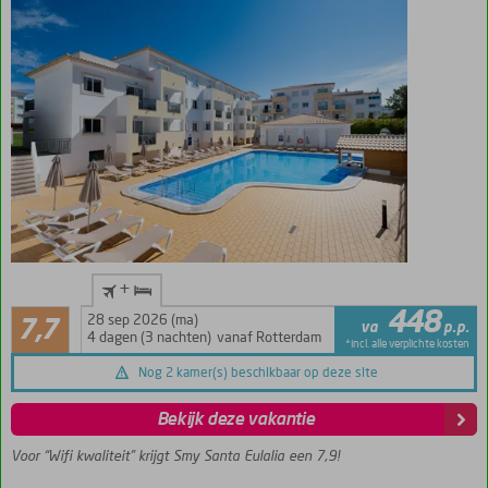
Alleen
+
boekbaar
Goed
448
bij
28 sep 2026 (ma)
7,7
va
p.p.
17
GOfun!
4 dagen (3 nachten)
vanaf Rotterdam
*incl. alle verplichte kosten
beoordelingen
In het
Nog 2 kamer(s) beschikbaar op deze site
centrum
van
Bekijk deze vakantie
Albufeira
Voor “Wifi kwaliteit” krijgt Smy Santa Eulalia een 7,9!
Zwembad
met