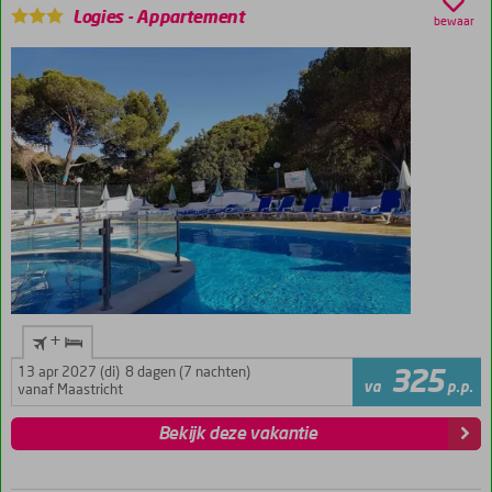
Logies
-
Appartement
bewaar
+
13 apr 2027 (di)
8 dagen (7 nachten)
325
va
p.p.
vanaf Maastricht
Bekijk deze vakantie