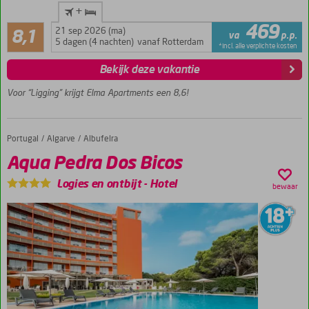
Ruime 3-
en
+
kamerappartementen
straten
Zeer goed
469
en
21 sep 2026 (ma)
Kleinschalig
8,1
va
p.p.
127
5 dagen (4 nachten)
vanaf Rotterdam
lange
complex
*incl. alle verplichte kosten
beoordelingen
zandstranden
Strand op
Bekijk deze vakantie
waar
loopafstand
het
Voor “Ligging” krijgt Elma Apartments een 8,6!
Op
de
loopafstand
hele
winkels,
zomer
bars en
Portugal
Aqua Pedra Dos Bicos
Home
Algarve
Albufeira
door
restaurants
minimaal
Aqua Pedra Dos Bicos
25
graden
Logies en ontbijt
-
Hotel
bewaar
is.
Geniet
van
een
glas
port
of
een
biertje