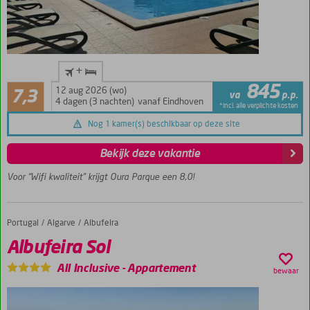
Kleinschalig
+
appartementencomplex
Voldoende/goed
845
nabij Albufeira
12 aug 2026 (wo)
7,3
va
p.p.
7
4 dagen (3 nachten)
vanaf Eindhoven
Het
*incl. alle verplichte kosten
beoordelingen
zandstrand
Nog 1 kamer(s) beschikbaar op deze site
op slechts
500 m
Bekijk deze vakantie
600 m van
Voor “Wifi kwaliteit” krijgt Oura Parque een 8,0!
de bekende
Strip met
bars en
restaurants
Portugal
Albufeira Sol
Home
Algarve
Albufeira
Tuin met
Albufeira Sol
zwembad
en
All Inclusive
-
Appartement
bewaar
zonneterras
Gerenoveerde 2- en
3-