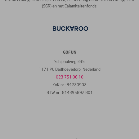
GOfun is aangesloten bij het ANVR, de Stichting Garantiefonds Reisgelden
(SGR) en het Calamiteitenfonds.
GOFUN
Schipholweg 335
1171 PL Badhoevedorp, Nederland
023 751 06 10
KvK nr.: 34220902
BTW nr.: 814395892 B01