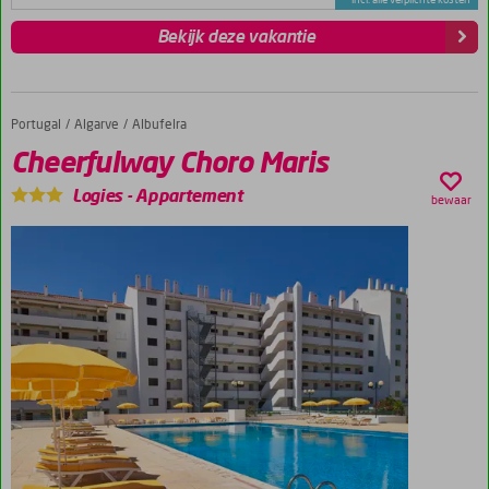
Bekijk deze vakantie
Portugal
Cheerfulway Choro Maris
Home
Algarve
Albufeira
Cheerfulway Choro Maris
Logies
-
Appartement
bewaar