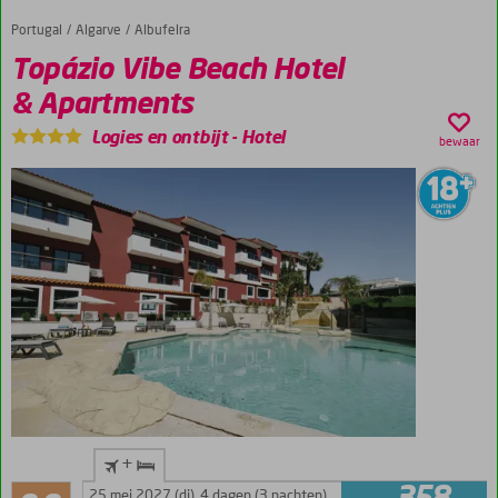
Portugal
Topázio Vibe Beach Hotel & Apartments
Home
Algarve
Albufeira
Topázio Vibe Beach Hotel
& Apartments
Logies en ontbijt
-
Hotel
bewaar
Only
+
Adult
Aanrader
hotel;
25 mei 2027 (di)
4 dagen (3 nachten)