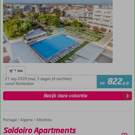
kamerappartementen
met zwembadzicht
+
21 sep 2026 (ma)
5 dagen (4 nachten)
822
va
p.p.
vanaf Rotterdam
Bekijk deze vakantie
Portugal
Soldoiro Apartments
Home
Algarve
Albufeira
Soldoiro Apartments