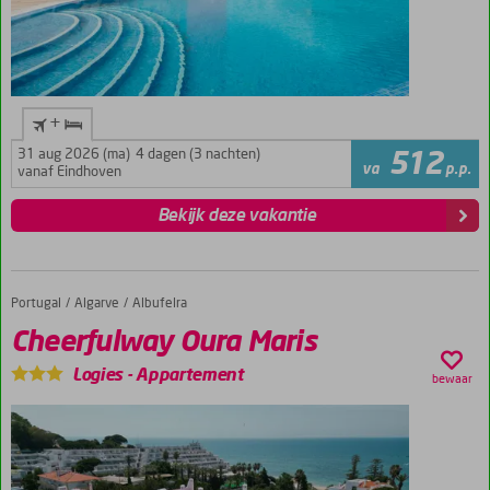
en
proef
de
smaakvolle
kip
+
piri
piri
31 aug 2026 (ma)
4 dagen (3 nachten)
512
in
va
p.p.
vanaf Eindhoven
één
van
Bekijk deze vakantie
de
gezellige
badplaatsen
van
Portugal
Cheerfulway Oura Maris
Home
Algarve
Albufeira
de
Cheerfulway Oura Maris
Algarve.
Daarbij
Logies
-
Appartement
bewaar
is
de
hoofdstad
Lissabond
zeer