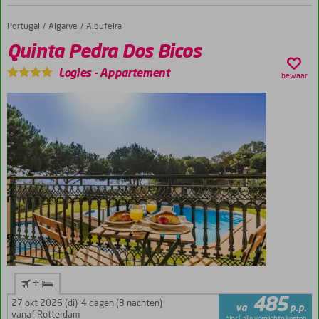
zonneterras
Portugal
Quinta Pedra Dos Bicos
Home
Op
Algarve
Albufeira
loopafstand
Quinta Pedra Dos Bicos
van het
strand
Logies
-
Appartement
bewaar
+
485
27 okt 2026 (di)
4 dagen (3 nachten)
va
p.p.
vanaf Rotterdam
*incl. alle verplichte kosten