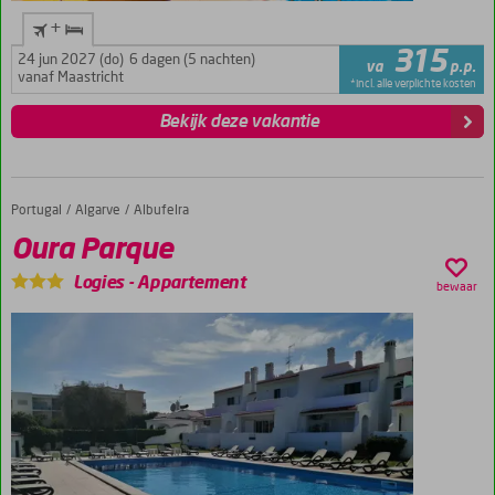
+
315
24 jun 2027 (do)
6 dagen (5 nachten)
va
p.p.
vanaf Maastricht
*incl. alle verplichte kosten
Bekijk deze vakantie
Portugal
Oura Parque
Home
Algarve
Albufeira
Oura Parque
Logies
-
Appartement
bewaar