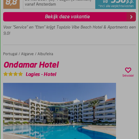
358
8,8
va
p.p.
5
min.
vanaf Amsterdam
*incl. alle verplichte kosten
beoordelingen
leeftijd
Bekijk deze vakantie
18 jaar
Compleet
Voor “Service” en “Eten” krijgt Topázio Vibe Beach Hotel & Apartments een
gerenoveerd!
9,0!
De Strip op
loopafstand...
… en het
Portugal
Ondamar Hotel
Home
Algarve
Albufeira
prachtige
Ondamar Hotel
zandstrand
ook
Logies
-
Hotel
bewaar
Hotelkamers
én
appartementen