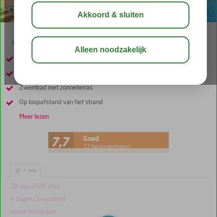
02:45
aug 32°
C
delen
bewaar
Alleen boekbaar bij GOfun!
In het centrum van Albufeira
Zwembad met zonneterras
Op loopafstand van het strand
Meer lezen
Goed
7,7
17 beoordelingen
+
28 sep 2026 (ma)
4 dagen (3 nachten)
vanaf Rotterdam