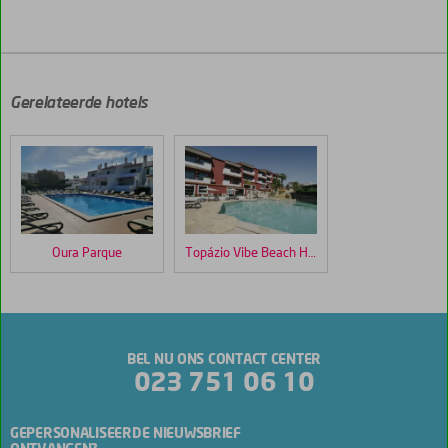
De
scores
zijn
door
Gerelateerde hotels
onze
klanten
gegeven
na
hun
verblijf
in
Oura Parque
Topázio Vibe Beach Hotel & Apartments
Smy
Santa
Eulalia
Scores
BEL NU ONS CONTACT CENTER
die
023 751 06 10
ouder
zijn
dan
GEPERSONALISEERDE NIEUWSBRIEF