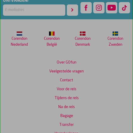
ONTVANGEN?
48
maanden
worden
niet
meer
weergegeven
om
Corendon
Corendon
Corendon
Corendon
de
Nederland
België
Denmark
Zweden
relevantie
van
de
Over GOfun
getoonde
Veelgestelde vragen
scores
te
Contact
garanderen.
Voor de reis
Tijdens de reis
Totale
score
Na de reis
Gebaseerd
Bagage
op:
Transfer
17