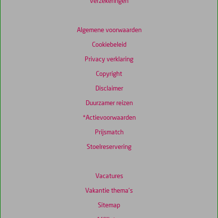
beoordelingen
Verzekeringen
Algemene voorwaarden
Scoreverdeling
Cookiebeleid
Algemene indruk
7,7
Eten
7,0
Ligging
7,8
Kamers
7,4
Privacy verklaring
Service
6,9
Wifi kwaliteit
7,9
Copyright
Prijs/kwaliteit
7,4
Disclaimer
Duurzamer reizen
*Actievoorwaarden
Prijsmatch
Stoelreservering
Vacatures
Vakantie thema's
Sitemap