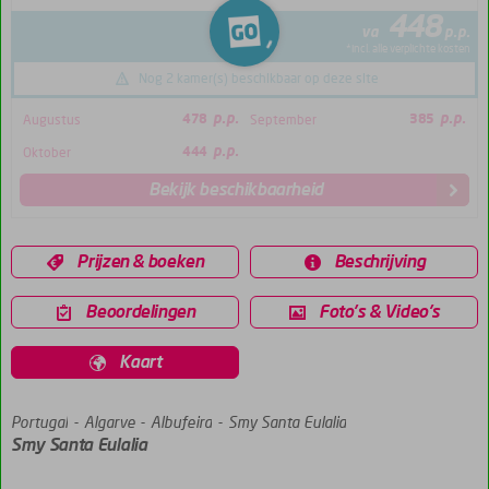
448
va
p.p.
*incl. alle verplichte kosten
Nog 2 kamer(s) beschikbaar op deze site
p.p.
p.p.
Augustus
478
September
385
p.p.
Oktober
444
Bekijk beschikbaarheid
Prijzen & boeken
Beschrijving
Beoordelingen
Foto's & Video's
Kaart
Portugal
Home
Algarve
Albufeira
Smy Santa Eulalia
Smy Santa Eulalia