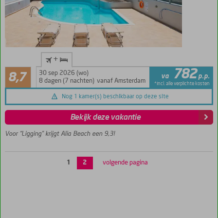
Adult
+
Only
Aanrader
782
Hotel,
30 sep 2026 (wo)
8,7
va
p.p.
23
minimale
8 dagen (7 nachten)
vanaf Amsterdam
*incl. alle verplichte kosten
beoordelingen
leeftijd
Nog 1 kamer(s) beschikbaar op deze site
18 jaar
In het hart
Bekijk deze vakantie
van
Chersonissos
Voor “Ligging” krijgt Alia Beach een 9,3!
Nabij het
strand en
1
2
volgende pagina
de
boulevard
Halfpension
ook
mogelijk