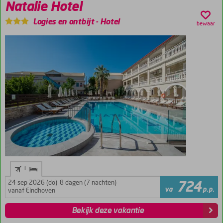
Natalie Hotel
Logies en ontbijt
-
Hotel
bewaar
+
24 sep 2026 (do)
8 dagen (7 nachten)
724
va
p.p.
vanaf Eindhoven
Bekijk deze vakantie