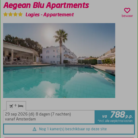
Aegean Blu Apartments
hotelkamers
(ook zeezicht),
Logies
-
Appartement
bewaar
studio's en
appartementen
Logies,
Logies &
Ontbijt en
Halfpension
+
788
29 sep 2026 (di)
8 dagen (7 nachten)
va
p.p.
vanaf Amsterdam
*incl. alle verplichte kosten
Nog 1 kamer(s) beschikbaar op deze site