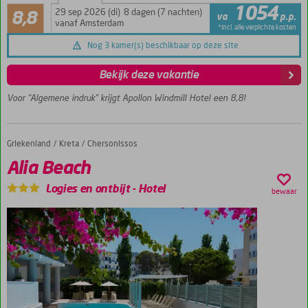
Aanrader
1054
km
29 sep 2026 (di)
8 dagen (7 nachten)
8,8
va
p.p.
127
van
vanaf Amsterdam
*incl. alle verplichte kosten
beoordelingen
Kos-
Nog 3 kamer(s) beschikbaar op deze site
stad
Vlak
Bekijk deze vakantie
bij het
strand
Voor “Algemene indruk” krijgt Apollon Windmill Hotel een 8,8!
Een
zwembad
met
Griekenland
Alia Beach
Home
Kreta
Chersonissos
zonneterras
Alia Beach
In de winter
2017-2018
Logies en ontbijt
-
Hotel
bewaar
gedeeltelijk
gerenoveerd