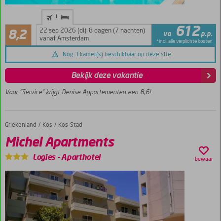
Op ca.
+
100
Zeer goed
612
m.
22 sep 2026 (di)
8 dagen (7 nachten)
8,2
va
p.p.
222
van
vanaf Amsterdam
*incl. alle verplichte kosten
beoordelingen
het
Nog 3 kamer(s) beschikbaar op deze site
strand
Kleinschalig
Bekijk deze vakantie
complex
Voor “Service” krijgt Denise Appartementen een 8,6!
Gezellige
snackbar
voor de
lekkere
Griekenland
Michel Apartments
Home
Kos
Kos-Stad
trek
Michel Apartments
Logies
-
Aparthotel
bewaar