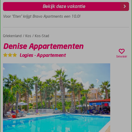
Ruime
Bekijk deze vakantie
appartementen
Een
Voor “Eten” krijgt Bravo Apartments een 10,0!
heerlijk
zwembad
Dicht
Griekenland
Denise Appartementen
Home
Kos
Kos-Stad
bij het
Denise Appartementen
strand
Logies
-
Appartement
bewaar