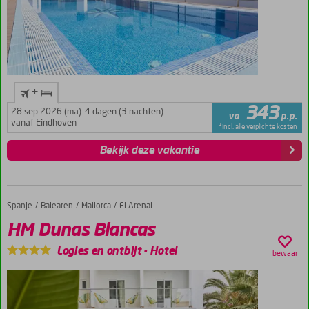
+
343
28 sep 2026 (ma)
4 dagen (3 nachten)
va
p.p.
vanaf Eindhoven
*incl. alle verplichte kosten
Bekijk deze vakantie
Spanje
HM Dunas Blancas
Home
Balearen
Mallorca
El Arenal
HM Dunas Blancas
Logies en ontbijt
-
Hotel
bewaar