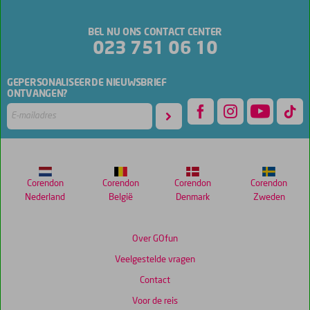
BEL NU ONS CONTACT CENTER
023 751 06 10
GEPERSONALISEERDE NIEUWSBRIEF
ONTVANGEN?
Corendon
Corendon
Corendon
Corendon
Nederland
België
Denmark
Zweden
Over GOfun
Veelgestelde vragen
Contact
Voor de reis