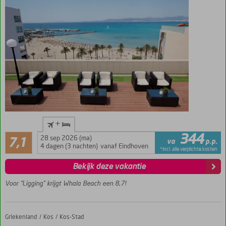
Bestseller!
+
Fantastisch
Voldoende/goed
344
28 sep 2026 (ma)
uitzicht
7,1
va
p.p.
16
4 dagen (3 nachten)
vanaf Eindhoven
over zee &
*incl. alle verplichte kosten
beoordelingen
jachthaven
Bekijk deze vakantie
Modern
complex
Voor “Ligging” krijgt Whala Beach een 8,7!
met
gratis
wifi
Griekenland
Aegean Blu Apartments
Home
Kos
Kos-Stad
Fijne