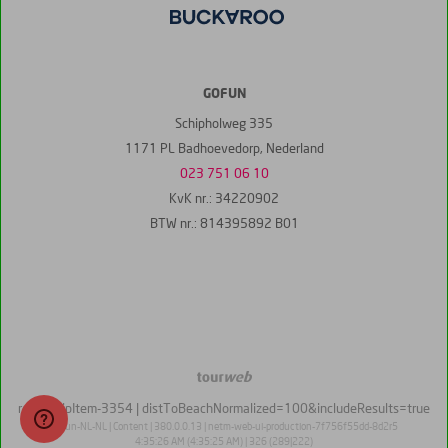
GOFUN
Schipholweg 335
1171 PL Badhoevedorp, Nederland
023 751 06 10
KvK nr.: 34220902
BTW nr.: 814395892 B01
TourWeb
©
roundTripItem-3354
| distToBeachNormalized=100&includeResults=true
NetMatch
gofun-NL-NL | Content | 380.0.0.13 | netm-web-ui-production-7f756f55dd-8d2r5
4:35:26 AM (4:35:25 AM) | 326 (289|222)