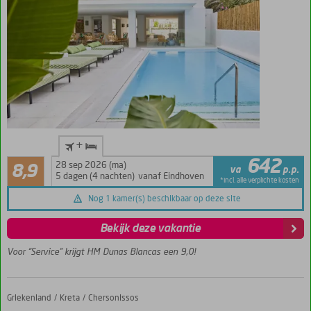
Op
+
steenworp
Aanrader
642
afstand
28 sep 2026 (ma)
8,9
va
p.p.
11
van het
5 dagen (4 nachten)
vanaf Eindhoven
*incl. alle verplichte kosten
beoordelingen
strand
Nog 1 kamer(s) beschikbaar op deze site
Aan de
rand van
Bekijk deze vakantie
bruisende
El Arenal
Voor “Service” krijgt HM Dunas Blancas een 9,0!
Goede
sfeer en
vriendelijk
Griekenland
Glaros Beach Hotel
Home
Kreta
Chersonissos
personeel