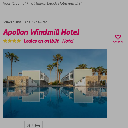
Voor “Ligging” krijgt Glaros Beach Hotel een 9,1!
Heerlijke
maaltijden
Griekenland
Apollon Windmill Hotel
Home
Kos
Kos-Stad
Apollon Windmill Hotel
Logies en ontbijt
-
Hotel
bewaar
Ca.
+
2