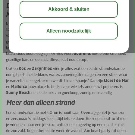
De leukste strandbestemmingen voor
jongeren
Bij GOfun draait het niet alleen om zonnen en zwemmen, maar om het
totaalplaatje. Van een ijskoud drankje op het strand tot de eerste beats
van de avond: elke dag voelt als weekend. Onze bestemmingen zijn
geselecteerd op één ding: de perfecte combinatie van relaxen en
beleven. Ga los in
Chersonissos
, waar de zon altijd schijnt en de
beachclubs nooit leeg zijn. Of kies voor
Albufeira
, met brede stranden,
gezellige bars en een nachtleven dat nooit stopt.
Ook op
Kos
en
Zakynthos
vind je alles wat een echte strandvakantie
nodig heeft: helderblauw water, zonovergoten dagen en een sfeer waar
je vanzelf in meegetrokken wordt. Liever Spanje? Dan zijn
Lloret de Mar
en
Mallorca
jouw place to be. En voor wie iets anders wil proberen, is
Sunny Beach
de ideale mix van goedkoop, zonnig en levendig.
Meer dan alleen strand
Een strandvakantie met GOfun is nooit saai. Overdag geniet je van zon
en zee, maar ’s middags is er altijd iets te doen. Boek een boottocht met
je vrienden, huur een jetski of ontdek de omgeving op een quad. En als
de zon zakt, begint het echte werk: de avond. Van beachparty tot open-