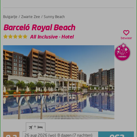
Bulgarije
Barceló Royal Beach
Home
Zwarte Zee
Sunny Beach
Barceló Royal Beach
All Inclusive
-
Hotel
bewaar
In
+
Sunny
Zeer goed
Beach
26 aug 2026 (wo)
8 dagen (7 nachten)