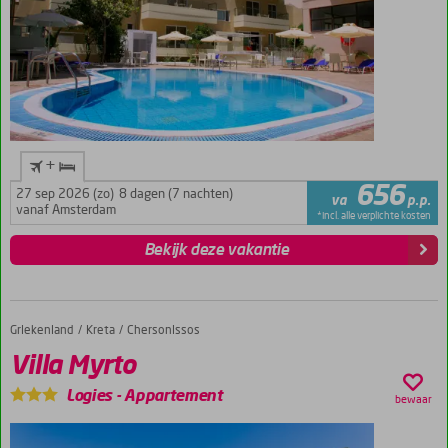
+
656
27 sep 2026 (zo)
8 dagen (7 nachten)
va
p.p.
vanaf Amsterdam
*incl. alle verplichte kosten
Bekijk deze vakantie
Griekenland
Villa Myrto
Home
Kreta
Chersonissos
Villa Myrto
Logies
-
Appartement
bewaar