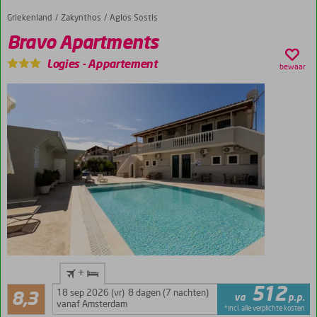
Griekenland
Bravo Apartments
Home
Zakynthos
Agios Sostis
Bravo Apartments
Logies
-
Appartement
bewaar
Vlak bij
+
het
Zeer goed
512
bruisende
18 sep 2026 (vr)
8 dagen (7 nachten)
8,3
va
p.p.
17
Laganas!
vanaf Amsterdam
*incl. alle verplichte kosten
beoordelingen