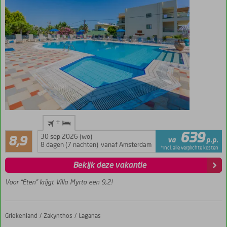
Exclusief
+
bij
Aanrader
639
GOfun
30 sep 2026 (wo)
8,9
va
p.p.
64
8 dagen (7 nachten)
vanaf Amsterdam
Vlak bij het
*incl. alle verplichte kosten
beoordelingen
strand en
Bekijk deze vakantie
Chersonissos
Kleinschalig
Voor “Eten” krijgt Villa Myrto een 9,2!
appartementencomplex
Heerlijk
zwembad
Griekenland
Natalie Hotel
Home
Zakynthos
Laganas