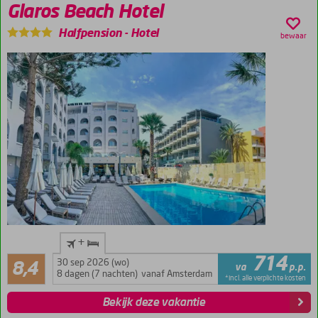
Glaros Beach Hotel
Nabij
uitgaansgelegenheden
Halfpension
-
Hotel
bewaar
Unieke
+
locatie
Zeer goed
714
30 sep 2026 (wo)
Vriendelijk
8,4
va
p.p.
105
8 dagen (7 nachten)
vanaf Amsterdam
personeel
*incl. alle verplichte kosten
beoordelingen
Schoon en
Bekijk deze vakantie
opgeruimd