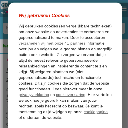
We keep you safe!
Home
Strandvakantie met GOfun: zon, zee en eindeloze fun
Strandvakantie met GOfun: zon,
zee en eindeloze fun
Zon op je gezicht, zand tussen je tenen en muziek die je overal volgt. Dat
is een strandvakantie met GOfun. Of je nu met je vriendengroep richting
Griekenland, Spanje of Portugal vertrekt, één ding is zeker: jouw zomer
speelt zich af aan zee. Hier draait het om chillen overdag, feesten ’s
avonds en leven zonder schema. Alles wat je nodig hebt voor een
onvergetelijke vakantie ligt binnen handbereik: zon, strand en een goed
gezelschap.