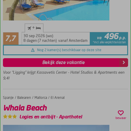
Toplocatie
+
midden in
Goed
496
het
30 sep 2026 (wo)
7,7
va
p.p.
11
centrum
8 dagen (7 nachten)
vanaf Amsterdam
*incl. alle verplichte kosten
beoordelingen
5
Nog 2 kamer(s) beschikbaar op deze site
zwembaden
met
Bekijk deze vakantie
zonneterras
Voor “Ligging” krijgt Kassavetis Center - Hotel Studios & Apartments een
Mc
9,4!
Donalds
in het
hotel!
Spanje
Whala Beach
Home
Balearen
Mallorca
El Arenal
Whala Beach
Logies en ontbijt
-
Aparthotel
bewaar