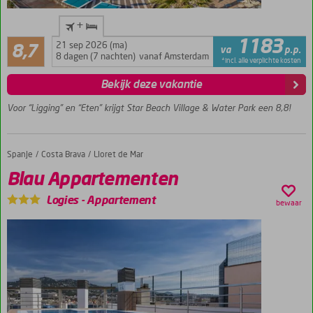
Direct
+
aan
Aanrader
1183
het
21 sep 2026 (ma)
8,7
va
p.p.
84
strand
8 dagen (7 nachten)
vanaf Amsterdam
*incl. alle verplichte kosten
beoordelingen
Gratis
Bekijk deze vakantie
toegang
tot het
Voor “Ligging” en “Eten” krijgt Star Beach Village & Water Park een 8,8!
Star
Beach
waterpark
Spanje
Blau Appartementen
Home
Costa Brava
Lloret de Mar
Zwembad
Blau Appartementen
met
glijbanen
Logies
-
Appartement
bewaar
Verblijf
op basis
van all
inclusive