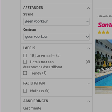
AFSTANDEN
Strand
Griekenlan
Santa Marina Kos
Home
Sant
Centrum
LABELS
(3)
18 jaar en ouder
(3)
Hotels met een
duurzaamheidscertificaat
(1)
Trendy
FACILITEITEN
(8)
Wellness
AANBIEDINGEN
Last minute