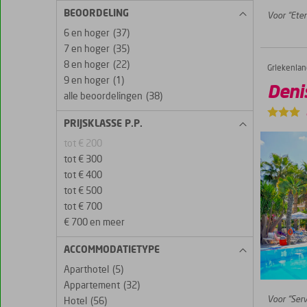
BEOORDELING
Voor “Eten
6 en hoger
(37)
7 en hoger
(35)
8 en hoger
(22)
Griekenlan
Denise Appartementen
Home
9 en hoger
(1)
Deni
alle beoordelingen
(38)
PRIJSKLASSE P.P.
tot € 200
tot € 300
tot € 400
tot € 500
tot € 700
€ 700 en meer
ACCOMMODATIETYPE
Aparthotel
(5)
Appartement
(32)
Voor “Serv
Hotel
(56)