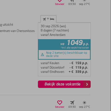
bewaar
03:30
sep 27°
C
+
g uitzicht
30 sep 2026 (wo)
8 dagen (7 nachten)
centrum van Chersonissos
vanaf Amsterdam
1049
va
p.p.
*incl. alle verplichte kosten
Nog 2 kamer(s) beschikbaar op
deze site
vanaf Keulen
- € 159
p.p.
vanaf Düsseldorf
- € 119
p.p.
vanaf Eindhoven
+ € 339
p.p.
Bekijk deze vakantie
bewaar
03:30
sep 27°
C