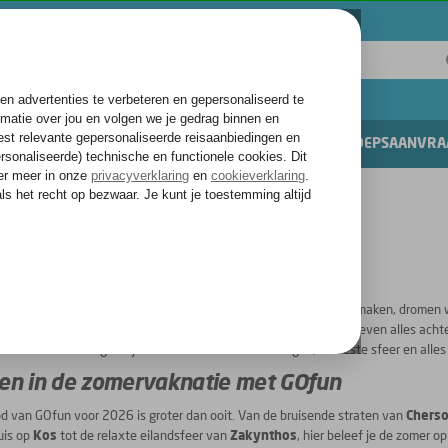
ITEITEN & UITGAAN
VAKANTIES
GROEPSAANVRA
kantie 2026
ntie 2026
eraan en jij weet wat dat betekent: tijd om nieuwe plannen te maken, dromen w
in hebt in feesten tot het licht wordt, chillen aan zee of gewoon even alles achte
 van 2026 onvergetelijk met de leukste bestemmingen, de beste sfeer en alles
en in de zomervaknatie met GOfun
d van GOfun voor 2026 is groter dan ooit. Van de bruisende straten van
Cherso
uis op
Kos
tot de relaxte eilandsfeer van
Zakynthos
, hier beleef je de zomer op