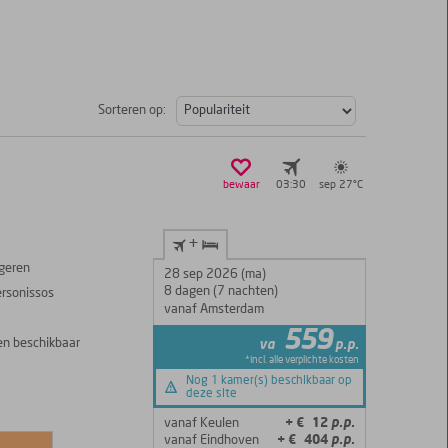
Sorteren op:
bewaar
03:30
sep 27°
C
+
ngeren
28 sep 2026 (ma)
8 dagen (7 nachten)
ersonissos
vanaf Amsterdam
559
en beschikbaar
va
p.p.
*incl. alle verplichte kosten
Nog 1 kamer(s) beschikbaar op
deze site
vanaf Keulen
+ € 12
p.p.
vanaf Eindhoven
+ € 404
p.p.