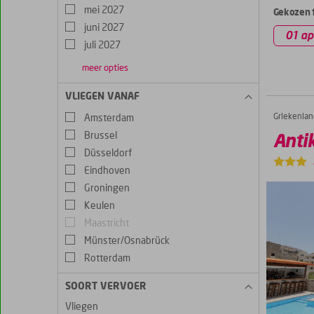
mei 2027
Gekozen f
juni 2027
01 ap
juli 2027
meer opties
augustus
september
oktober
2027
2027
2027
VLIEGEN VANAF
Griekenlan
Antiko Appartementen
Home
Amsterdam
Brussel
Anti
Düsseldorf
Eindhoven
Groningen
Keulen
Maastricht
Münster/Osnabrück
Rotterdam
SOORT VERVOER
Vliegen