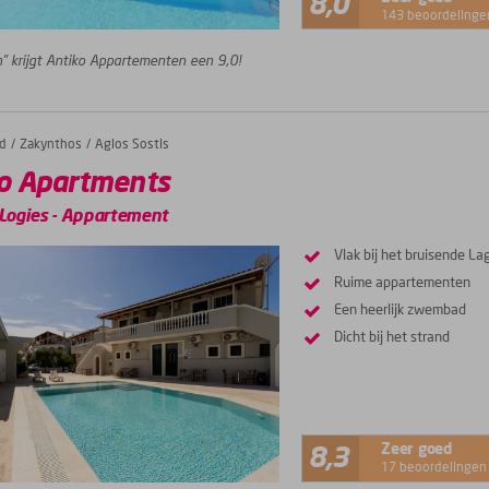
8,0
143 beoordelinge
” krijgt Antiko Appartementen een 9,0!
d
Zakynthos
Agios Sostis
o Apartments
Logies
-
Appartement
Vlak bij het bruisende La
Ruime appartementen
Een heerlijk zwembad
Dicht bij het strand
Zeer goed
8,3
17 beoordelingen