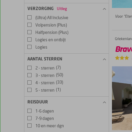
VERZORGING
Uitleg
Voor “Eten
(Ultra) All Inclusive
Volpension (Plus)
Halfpension (Plus)
Griekenlan
Bravo Apartments
Home
Logies en ontbijt
Logies
Brav
AANTAL STERREN
(7)
2 - sterren
(50)
3 - sterren
(33)
4 - sterren
(1)
5 - sterren
REISDUUR
1-6 dagen
7-9 dagen
10 en meer dgn