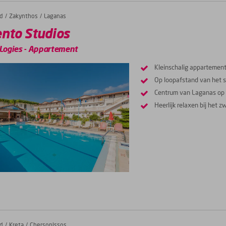
d
Zakynthos
Laganas
ento Studios
Logies
-
Appartement
Kleinschalig apparteme
Op loopafstand van het 
Centrum van Laganas op 
Heerlijk relaxen bij het
d
Kreta
Chersonissos