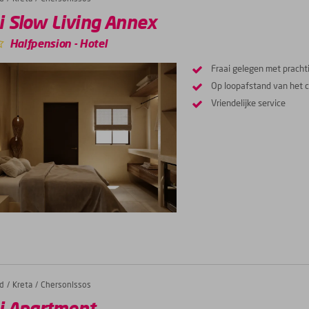
 Slow Living Annex
Halfpension
-
Hotel
Fraai gelegen met prachti
Op loopafstand van het 
Vriendelijke service
d
Kreta
Chersonissos