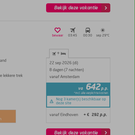
Bekijk deze vakantie
bewaar
03:45
00:30
sep 29°
C
+
rand
22 sep 2026 (di)
8 dagen (7 nachten)
e lekkere trek
vanaf Amsterdam
642
va
p.p.
*incl. alle verplichte kosten
Nog 3 kamer(s) beschikbaar op
deze site
vanaf Eindhoven
+ € 292
p.p.
n
Bekijk deze vakantie