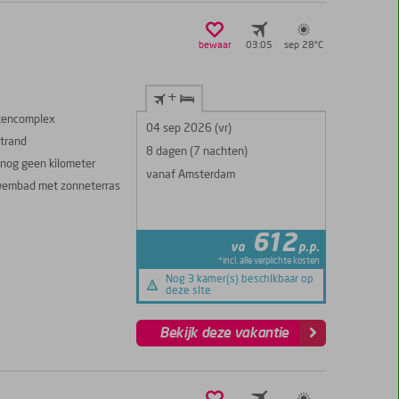
bewaar
03:05
sep 28°
C
+
ntencomplex
04 sep 2026 (vr)
strand
8 dagen (7 nachten)
nog geen kilometer
vanaf Amsterdam
 zwembad met zonneterras
612
va
p.p.
*incl. alle verplichte kosten
Nog 3 kamer(s) beschikbaar op
deze site
Bekijk deze vakantie