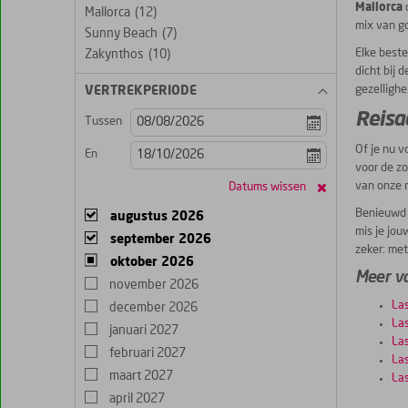
Mallorca
d
Mallorca
(12)
mix van go
Sunny Beach
(7)
Elke beste
Zakynthos
(10)
dicht bij 
gezellighe
VERTREKPERIODE
Reisa
Tussen
Of je nu v
En
voor de zo
van onze r
Datums wissen
Benieuwd w
augustus 2026
mis je jo
september 2026
zeker: met
oktober 2026
Meer v
november 2026
Las
december 2026
Las
januari 2027
Las
februari 2027
Las
maart 2027
La
april 2027