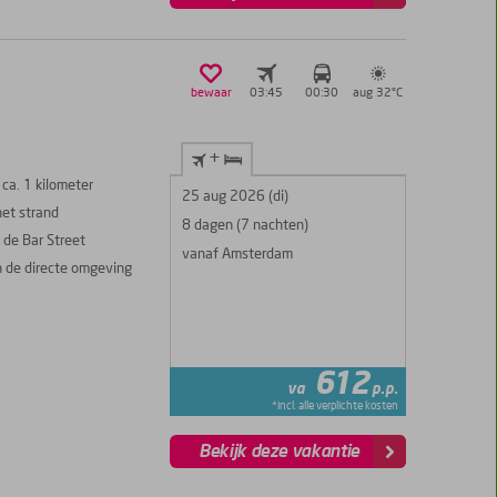
bewaar
03:45
00:30
aug 32°
C
+
ca. 1 kilometer
25 aug 2026 (di)
het strand
8 dagen (7 nachten)
 de Bar Street
vanaf Amsterdam
n de directe omgeving
612
va
p.p.
*incl. alle verplichte kosten
Bekijk deze vakantie