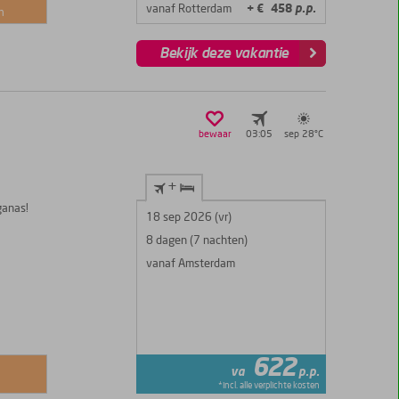
vanaf Rotterdam
+ € 458
p.p.
n
Bekijk deze vakantie
bewaar
03:05
sep 28°
C
+
ganas!
18 sep 2026 (vr)
8 dagen (7 nachten)
vanaf Amsterdam
622
va
p.p.
*incl. alle verplichte kosten