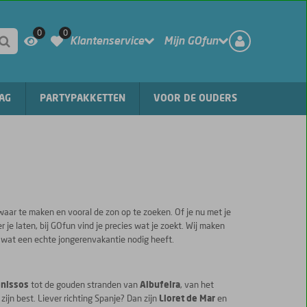
REGISTREER
CONTACT
0
0
Klantenservice
Mijn GOfun
AG
PARTYPAKKETTEN
VOOR DE OUDERS
aar te maken en vooral de zon op te zoeken. Of je nu met je
r je laten, bij GOfun vind je precies wat je zoekt. Wij maken
 wat een echte jongerenvakantie nodig heeft.
nissos
tot de gouden stranden van
Albufeira
, van het
 zijn best. Liever richting Spanje? Dan zijn
Lloret de Mar
en