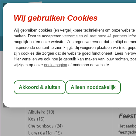
VILLA'S
BESTEMMINGEN
ACTIV
We keep you safe!
Partyfixers
Prijsmatch
REISGEZELSCHAP
Home
Va
Kamer 1:
2 Personen
Vaka
Wijzig Reisgezelschap
2026 komt 
vrienden z
BESTEMMINGEN
jouw zomer
Albufeira
(10)
Feest
Kos
(15)
Chersonissos
(24)
Het aanbo
feestgedr
Lloret de Mar
(15)