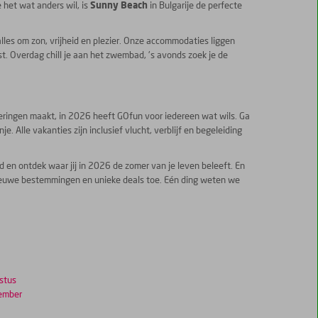
het wat anders wil, is
Sunny Beach
in Bulgarije de perfecte
alles om zon, vrijheid en plezier. Onze accommodaties liggen
ist. Overdag chill je aan het zwembad, 's avonds zoek je de
neringen maakt, in 2026 heeft GOfun voor iedereen wat wils. Ga
. Alle vakanties zijn inclusief vlucht, verblijf en begeleiding
 en ontdek waar jij in 2026 de zomer van je leven beleeft. En
nieuwe bestemmingen en unieke deals toe. Eén ding weten we
stus
ember