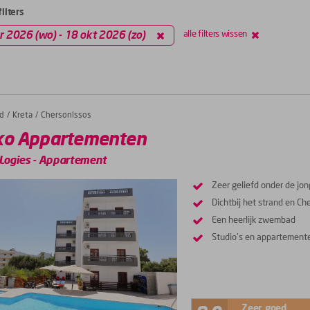
ilters
r 2026 (wo) - 18 okt 2026 (zo)
alle filters wissen
d
Kreta
Chersonissos
ko Appartementen
Logies
-
Appartement
Zeer geliefd onder de jo
Dichtbij het strand en Ch
Een heerlijk zwembad
Studio's en appartement
Zeer goed