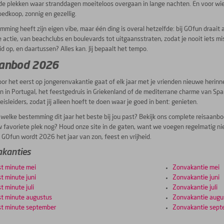
e plekken waar stranddagen moeiteloos overgaan in lange nachten. En voor wie 
edkoop, zonnig en gezellig.
mming heeft zijn eigen vibe, maar één ding is overal hetzelfde: bij GOfun draait 
de actie, van beachclubs en boulevards tot uitgaansstraten, zodat je nooit iets m
id op, en daartussen? Alles kan. Jij bepaalt het tempo.
anbod 2026
oor het eerst op jongerenvakantie gaat of elk jaar met je vrienden nieuwe herin
n in Portugal, het feestgedruis in Griekenland of de mediterrane charme van Spanje
eisleiders, zodat jij alleen hoeft te doen waar je goed in bent: genieten.
elke bestemming dit jaar het beste bij jou past? Bekijk ons complete reisaanbod
uw favoriete plek nog? Houd onze site in de gaten, want we voegen regelmatig 
 GOfun wordt 2026 het jaar van zon, feest en vrijheid.
akanties
t minute mei
Zonvakantie mei
t minute juni
Zonvakantie juni
t minute juli
Zonvakantie juli
t minute augustus
Zonvakantie augu
st minute september
Zonvakantie sept